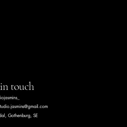
in touch
diojasmins_
studio.jasmins@gmail.com
ldal, Gothenburg, SE