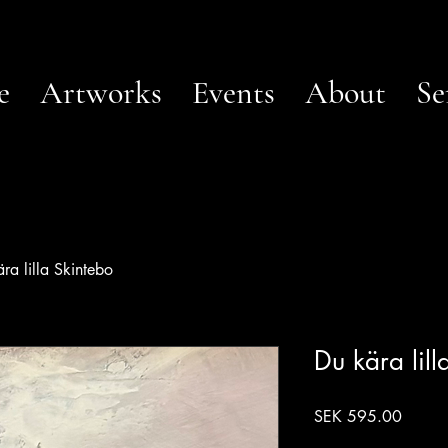
e
Artworks
Events
About
Se
ra lilla Skintebo
Du kära lill
Price
SEK 595.00