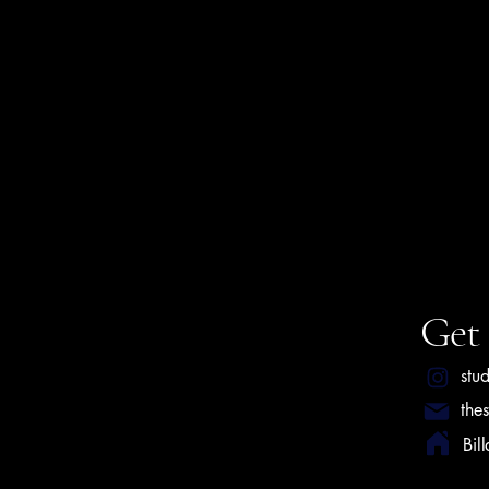
Get 
stu
the
Bil