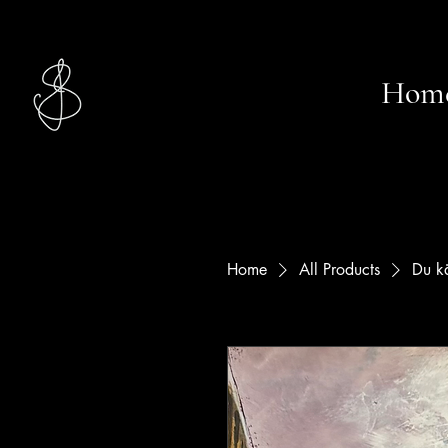
Studio
Hom
Jasmin S.
Home
All Products
Du kä